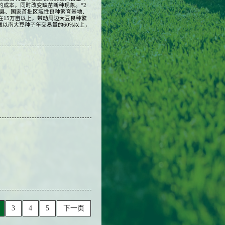
成本，同时改变缺苗断种现象。“2
地县、国家首批区域性良种繁育基地、
在15万亩以上，带动周边大豆良种繁
城以南大豆种子年交易量的60%以上，
3
4
5
下一页