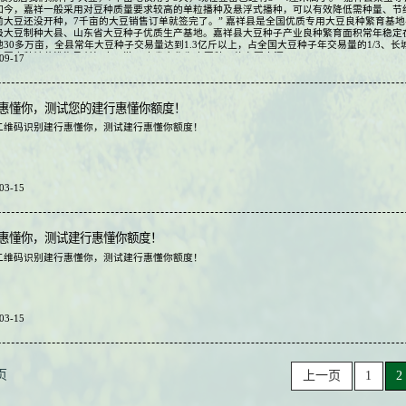
如今，嘉祥一般采用对豆种质量要求较高的单粒播种及悬浮式播种，可以有效降低需种量、节约
前大豆还没开种，7千亩的大豆销售订单就签完了。” 嘉祥县是全国优质专用大豆良种繁育基
级大豆制种大县、山东省大豆种子优质生产基地。嘉祥县大豆种子产业良种繁育面积常年稳定
地30多万亩，全县常年大豆种子交易量达到1.3亿斤以上，占全国大豆种子年交易量的1/3、长
大豆良种被黄淮海及长江中下游11个省市作为大豆种子的主要来源。
09-17
惠懂你，测试您的建行惠懂你额度！
二维码识别建行惠懂你，测试建行惠懂你额度！
03-15
惠懂你，测试建行惠懂你额度！
二维码识别建行惠懂你，测试建行惠懂你额度！
03-15
页
上一页
1
2