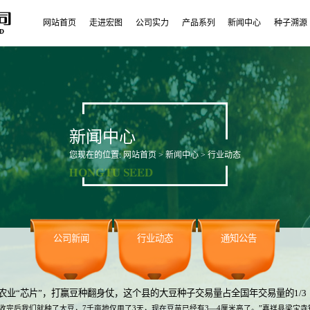
网站首页
走进宏图
公司实力
产品系列
新闻中心
种子溯源
新闻中心
您现在的位置:
网站首页
>
新闻中心
> 行业动态
公司新闻
行业动态
通知公告
农业“芯片”，打赢豆种翻身仗，这个县的大豆种子交易量占全国年交易量的1/3
子收完后我们就种了大豆，7千亩地仅用了3天，现在豆苗已经有3—4厘米高了。”嘉祥县梁宝