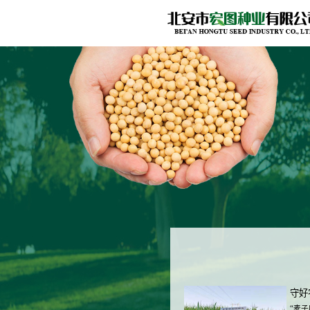
守好
“麦