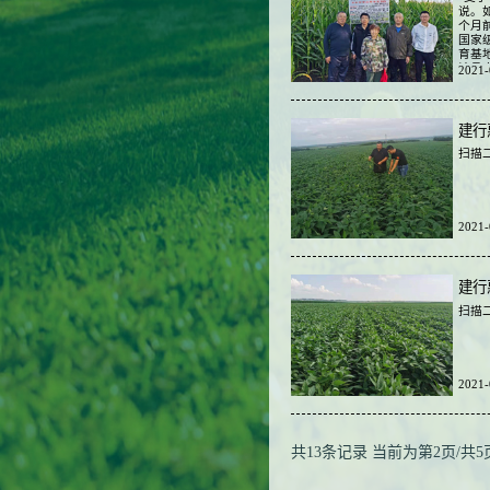
说。
个月
国家
育基
该县
2021-
建行
扫描
2021-
建行
扫描
2021-
共13条记录
当前为第2页/共5