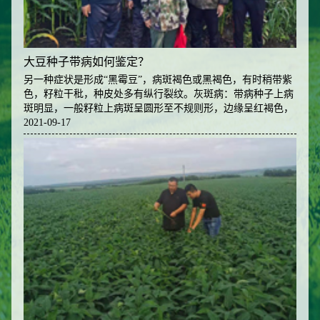
大豆种子带病如何鉴定？
另一种症状是形成“黑霉豆”，病斑褐色或黑褐色，有时稍带紫
色，籽粒干秕，种皮处多有纵行裂纹。灰斑病：带病种子上病
斑明显，一般籽粒上病斑呈圆形至不规则形，边缘呈红褐色，
中部无霉状物，但呈灰色，凸出种子表面，并有细小裂纹粗糙
2021-09-17
不平。 花叶病：带病粒呈褐斑粒，以脐部为中心，向两边延
伸。斑纹颜色与种子脐色一致，有黑色、灰蓝色或褐色三种，
轻者斑纹小，重者斑纹大，几乎布满了整个籽粒。