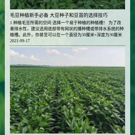
毛豆种植新手必备 大豆种子和豆苗的选择技巧
1.种植毛豆所需的空间 选择一个易于种植的种植槽！ 为了改
善排水性，建议选用底部带有网状的播种槽或带排水系统的种
植槽。此外，你甚至可以在一个直径为30厘米×深度为30厘米
的花盆中种植，也是可以的。 毛豆可以在一般的蔬菜种植槽中
2021-09-17
种植。 选用毛豆苗移植时，每列豆苗之间要留出20厘米至30厘
米的间隙。 如果是一个宽约60厘米的种植槽，可以移植约3
列。 种植槽深度要超过20厘米。 2.适用育种栽培的土壤 选择
深厚肥沃、排水性好的土壤。也可以利用光照将土壤晒白，这
样可以消除土壤内的一部分病菌。在播种前可施用农家肥搭配
有机肥。