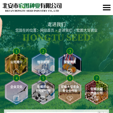
走进我们
您现在的位置：
网站首页
>
走进我们
> 宏图大豆农业
1
2
3
公司简介
领导致辞
荣誉资质
4
5
6
7
企业文化
宏图农业
宏图大豆农业
宏图农副
科技研究所
专业合作社
产品公司