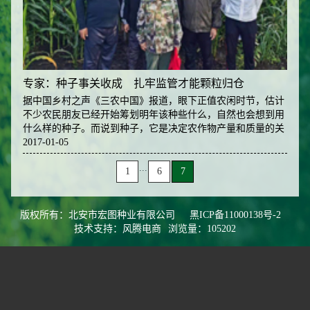
专家：种子事关收成 扎牢监管才能颗粒归仓
据中国乡村之声《三农中国》报道，眼下正值农闲时节，估计
不少农民朋友已经开始筹划明年该种些什么，自然也会想到用
什么样的种子。而说到种子，它是决定农作物产量和质量的关
键因素。良种在农业丰产的所
2017-01-05
...
1
6
7
版权所有：北安市宏图种业有限公司
黑ICP备11000138号-2
技术支持：风腾电商
浏览量：105202