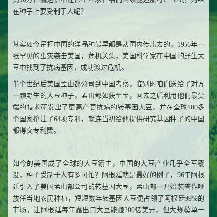
在种子上要受制于人呢？
其实如今吊打中国的洋品种最早都是从国内传出去的，1956年一
张罕见的虫灾袭击美国，危机关头，美国科学家在中国的野生大
豆中找到了抗病基因，成功渡过危机。
半个世纪后美国孟山都公司到中国考察，临别时咱们送给了对方
一颗野生的大豆种子，孟山都如获至宝，回去之后利用他们最尖
端的技术研发出了更高产更抗病的转基因大豆，并在全球100多
个国家抢注了64项专利，就连当初给他提供研究基因种子的中国
都得交专利费。
如今的美国成了全球的大豆霸主，中国的大豆产业几乎全军覆
没，种子受制于人有多可怕？阿根廷就是最好的例子，96年阿根
廷引入了美国孟山都公司的转基因大豆，孟山都一开始装聋作哑
放任当地农民种植，短短数年转基因大豆便占领了阿根廷99%的
市场，让阿根廷每年靠出口大豆能赚200亿美元，但大规模单一