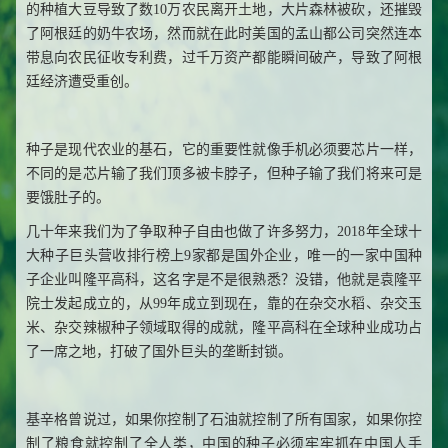
的种植大豆导致了数10万农民离开土地，大片森林被砍，还摧毁
了阿根廷的奶牛农场，然而就在此时美国的孟山都公司突然连本
带息向农民征收专利费，过千万资产都能瞬间破产，导致了阿根
廷经济遭受重创。
种子是现代农业的基石，它的重要性就像手机必须要芯片一样，
不同的是芯片输了我们顶多被卡脖子，但种子输了我们将来可是
要饿肚子的。
几十年来我们为了争取种子自由也做了许多努力，2018年全球十
大种子巨头营收排行榜上9家都是国外企业，唯一的一家中国种
子企业叫隆平高科，这名字是不是很熟悉？没错，他就是袁隆平
院士发起成立的，从99年成立到现在，靠的在杂交水稻、杂交玉
米、杂交辣椒种子领域取得的成就，隆平高科在全球种业成功占
了一席之地，打破了国外巨头的垄断封锁。
基辛格曾说过，如果你控制了石油就控制了所有国家，如果你控
制了粮食就控制了全人类，中国的种子必须牢牢抓在中国人手