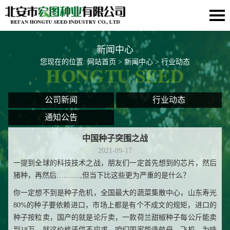
新闻中心
您现在的位置:
网站首页
>
新闻中心
> 行业动态
公司新闻
行业动态
通知公告
中国种子突围之战
2021-09-17
一提到全球的科技技术之战，朋友们一定首先想到的芯片，然后
猪种，再然后……….,但当下比这些更为严重的是什么？
你一定想不到是种子危机，全国最大的蔬菜集散中心，山东寿光
80%的种子要依赖进口，市场上都是有个不成文的规矩，进口的
种子按粒卖，国产的就是论斤卖，一款荷兰甜椒种子每公斤能卖
到18万，就这价格还供不应求，咱们国家能造航母、飞机，为啥