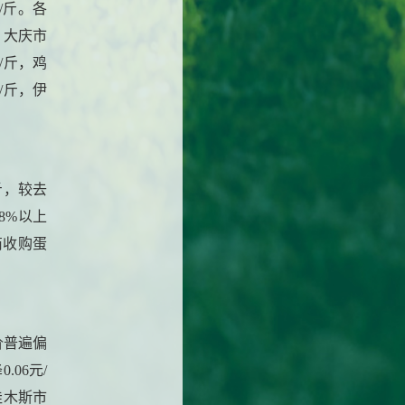
/斤。各
，大庆市
元/斤，鸡
元/斤，伊
斤，较去
8%以上
易商收购蛋
价普遍偏
06元/
佳木斯市