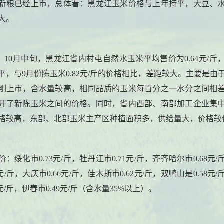
新粮已经上市，总体看：黑龙江玉米价格与上年持平，大豆、
大。
米。10月中旬，黑龙江省内村屯自然水玉米平均售价为0.64元/斤
平，与9月份陈玉米0.82元/斤的价格相比，差距较大。主要是由
刚上市，含水量较高，相同品质的玉米每百分之一水分之间相差0.
开了新陈玉米之间的价格。同时，省内西部、南部加工企业集
格较高，东部、北部玉米主产区种植面积多，供给量大，价格较
：绥化市0.73元/斤，牡丹江市0.71元/斤，齐齐哈尔市0.68元
7元/斤，大庆市0.66元/斤，佳木斯市0.62元/斤，双鸭山是0.58元
6元/斤，伊春市0.49元/斤（含水量35%以上）。