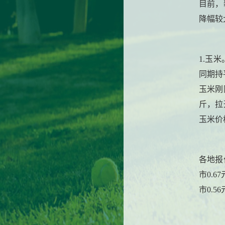
目前，
降幅较
1.玉
同期持
玉米刚
斤，拉
玉米价
各地报价
市0.6
市0.5