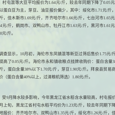
豆。村屯混等大豆平均报价为1.64元/斤，较去年同期下降了0.05元
以蛋白豆为主，芽豆、油豆报价偏少，其中：绥化市1.71元/斤
元/斤，佳木斯市1.69元/斤，齐齐哈尔市1.66元/斤，七台河市1.65
64元/斤，鹤岗市、双鸭山市、牡丹江市1.63元/斤，黑河市1.61
60元/斤。
调查显示，10月初，海伦市东凤镇混等新豆过筛后售价1.75元/
提高了0.05元/斤。海伦市永和镇收粮点挂牌收购价：蛋白含量3
元/斤，蛋白含量38%以下1.70元/斤，芽豆1.90元/斤。拜泉县贸
价（蛋白含量40%以上，过清粮机筛选）1.80元/斤。
稻。受9月降水较多影响，今年黑龙江省水稻含水量较高，村屯报
0月上旬，黑龙江省村屯水稻平均价为1.23元/斤，较去年同期下降0.
地报价：齐齐哈尔市、双鸭山市1.35元/斤，绥化市1.26元/斤，