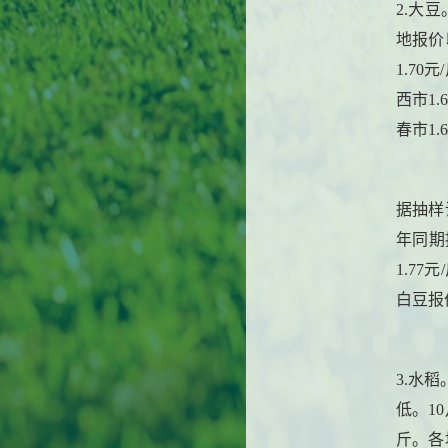
2.大
地报价
1.70
西市1.
春市1.
据抽样
年同期
1.77
白豆报
3.水
低。1
斤。各