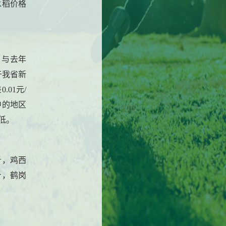
水稻价格
，与去年
于我省新
01元/
中的地区
低。
/斤，鸡西
/斤，鹤岗