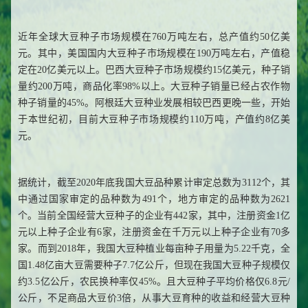
近年全球大豆种子市场规模在760万吨左右，总产值约50亿美
元。其中，美国国内大豆种子市场规模在190万吨左右，产值稳
定在20亿美元以上。巴西大豆种子市场规模约15亿美元，种子销
量约200万吨，商品化率98%以上。大豆种子销量已经占农作物
种子销量的45%。阿根廷大豆种业发展相较巴西更晚一些，开始
于本世纪初，目前大豆种子市场规模约110万吨，产值约8亿美
元。
据统计，截至2020年底我国大豆品种累计审定总数为3112个，其
中通过国家审定的品种数为491个，地方审定的品种数为2621
个。当前全国经营大豆种子的企业有442家，其中，注册资金1亿
元以上种子企业有6家，注册资金在千万元以上种子企业有70多
家。而到2018年，我国大豆种植业每亩种子用量为5.22千克，全
国1.48亿亩大豆需要种子7.7亿公斤，但现在我国大豆种子规模仅
约3.5亿公斤，农民换种率仅45%。且大豆种子平均价格仅6.8元/
公斤，不足商品大豆价3倍，从事大豆育种的收益和经营大豆种