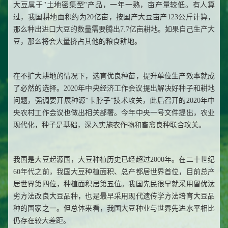
大豆属于"土地密集型"产品，一年一熟，亩产量较低。有人算
过，我国耕地面积约为20亿亩，按国产大豆亩产123公斤计算，
那么种出进口大豆的数量需要腾出7.7亿亩耕地。如果自己生产大
豆，那么将会大量挤占其他的粮食耕地。
在不扩大耕地的情况下，选育优良种苗，提升单位生产效率就成
了必然的选择。2020年中央经济工作会议提出解决好种子和耕地
问题，强调要开展种源“卡脖子”技术攻关，此后召开的2020年中
央农村工作会议也做出相关部署。今年中央一号文件提出，农业
现代化，种子是基础，深入实施农作物和畜禽良种联合攻关。
我国是大豆起源国，大豆种植历史已经超过2000年。在二十世纪
60年代之前，我国大豆种植面积、总产都居世界首位，目前总产
居世界第四位，种植面积居第五位。我国先民很早就采用留优汰
劣方法改良大豆品种，也是最早采用现代遗传学方法培育大豆品
种的国家之一。但总体来看，我国大豆种业与世界先进水平相比
仍存在较大差距。