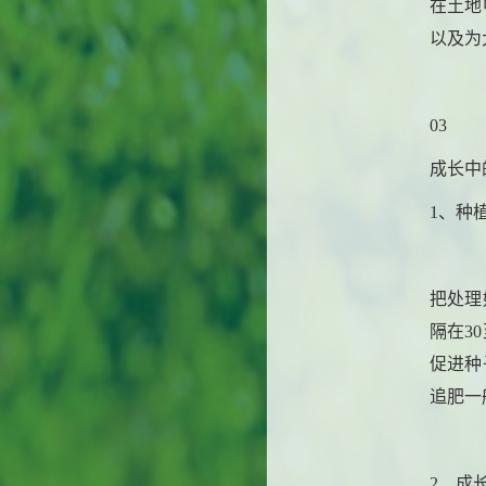
在土地
以及为
03
成长中
1、种
把处理
隔在3
促进种
追肥一
2、成