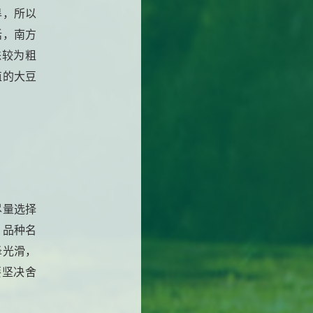
旱，所以
话，南方
株较为粗
植的大豆
尽量选择
，品种名
泽光滑，
要坚决舍