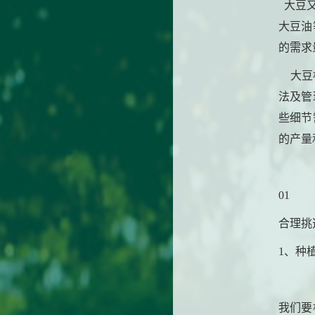
大豆又
大豆油
的需求
大豆根
法及管
些细节
的产量
01
合理挑
1、种
我们要