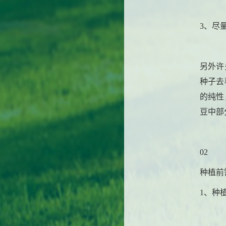
3、尽
另外许
种子去
的纯性
豆中部
02
种植前
1、种