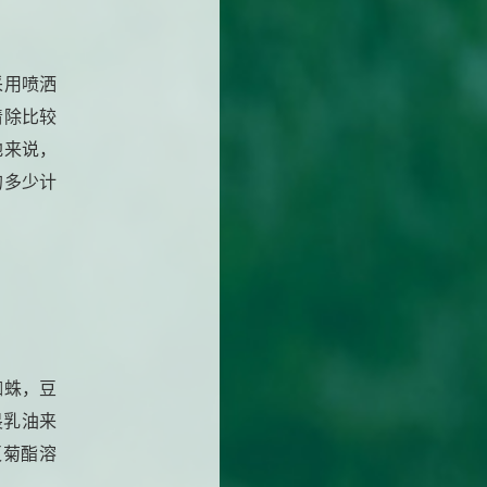
采用喷洒
清除比较
地来说，
的多少计
蜘蛛，豆
畏乳油来
灭菊酯溶