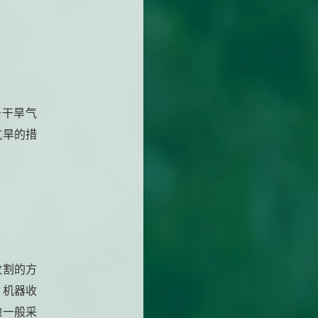
于干旱气
抗旱的措
收割的方
，机器收
地一般采