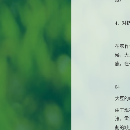
4、对
在农作
候，大
施，在
04
大豆的
由于现
法，需
割的缺