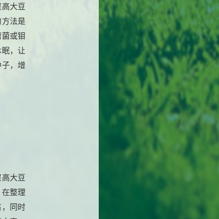
提高大豆
的方法是
瘤菌或钼
休眠，让
种子，增
提高大豆
。在整理
右，同时