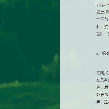
豆品种
要选择
地区气
壮，抗
品种，
2、购
在购买
在具有
称，质
外表饱
弃，这