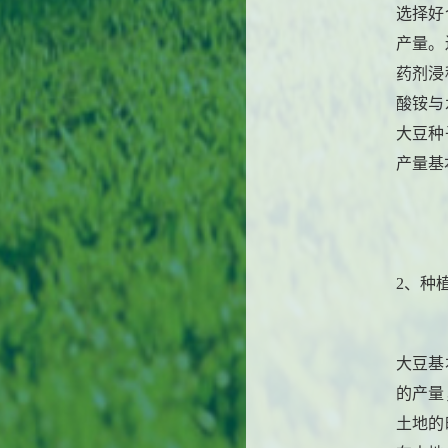
选择好
产量。
药剂浸
酸铵与
大豆种
产量基
2、种
大豆基
的产量
土地的