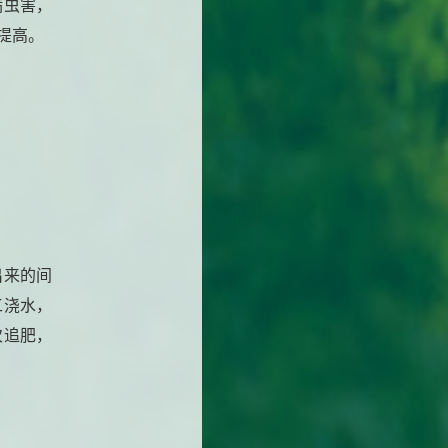
病虫害，
提高。
出来的间
工浇水，
次追肥，