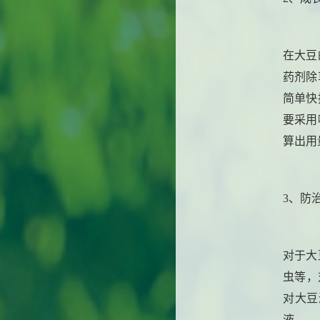
在大豆
药剂除
简单快
要采用
算出用
3、防
对于大
虫等，
对大豆
液。